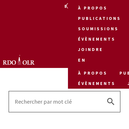
EN
À PROPOS
PUBLICATIONS
SOUMISSIONS
ÉVÈNEMENTS
JOINDRE
EN
À PROPOS
PU
ÉVÈNEMENTS
Search 
Search
for: