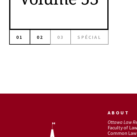
01
02
03
SPÉCIAL
ABOUT
Ottawa Law R
Faculty of La
Common Law 