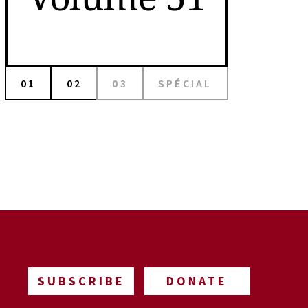
01
02
03
SPÉCIAL
SUBSCRIBE
DONATE