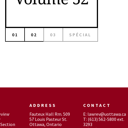
01
02
03
SPÉCIAL
ADDRESS
CONTACT
eview
Fauteux Hall Rm. 509
E: lawrev@uottawa.ca
w
57 Louis Pasteur St.
T: (613) 562-5800 ext.
Section
Ottawa, Ontario
3293