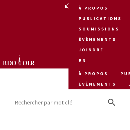
EN
À PROPOS
PUBLICATIONS
SOUMISSIONS
ÉVÈNEMENTS
JOINDRE
EN
À PROPOS
PU
ÉVÈNEMENTS
Search 
Search
for: