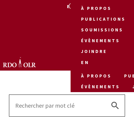
EN
À PROPOS
PUBLICATIONS
SOUMISSIONS
ÉVÈNEMENTS
JOINDRE
EN
À PROPOS
PU
ÉVÈNEMENTS
Search 
Search
for: