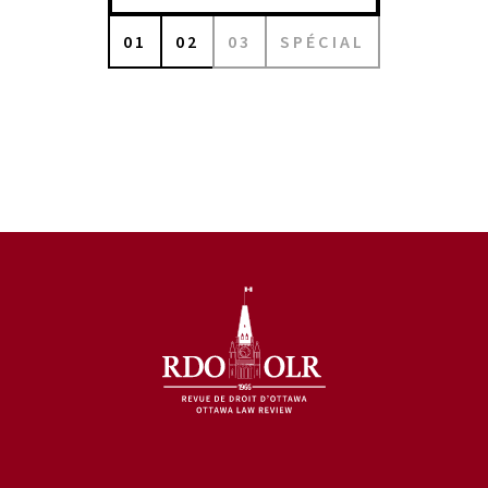
01
02
03
SPÉCIAL