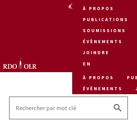
EN
À PROPOS
PUBLICATIONS
SOUMISSIONS
ÉVÈNEMENTS
JOINDRE
EN
À PROPOS
PU
ÉVÈNEMENTS
Search 
Search
for: