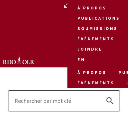
EN
À PROPOS
PUBLICATIONS
SOUMISSIONS
ÉVÈNEMENTS
JOINDRE
EN
À PROPOS
PU
ÉVÈNEMENTS
Search 
Search
for: