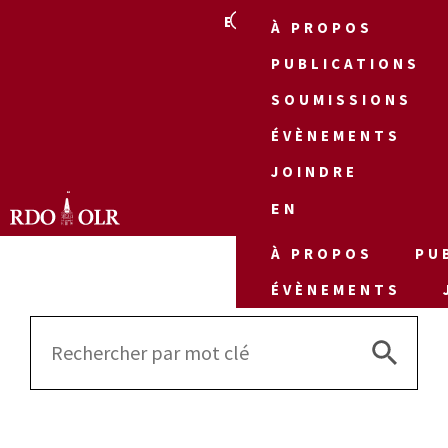
EN
À PROPOS
PUBLICATIONS
SOUMISSIONS
ÉVÈNEMENTS
JOINDRE
EN
À PROPOS
PU
ÉVÈNEMENTS
Search 
Search
for: