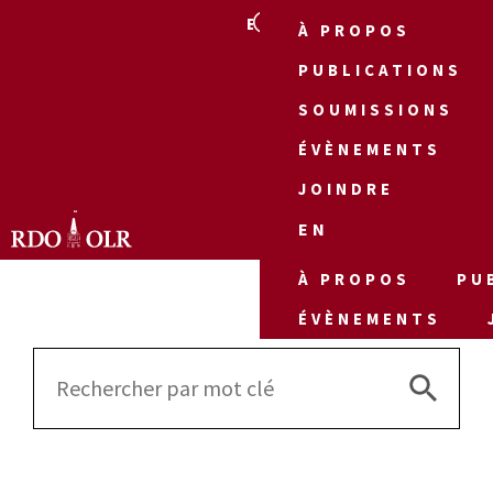
EN
À PROPOS
PUBLICATIONS
SOUMISSIONS
ÉVÈNEMENTS
JOINDRE
EN
À PROPOS
PU
ÉVÈNEMENTS
Search 
Search
for: