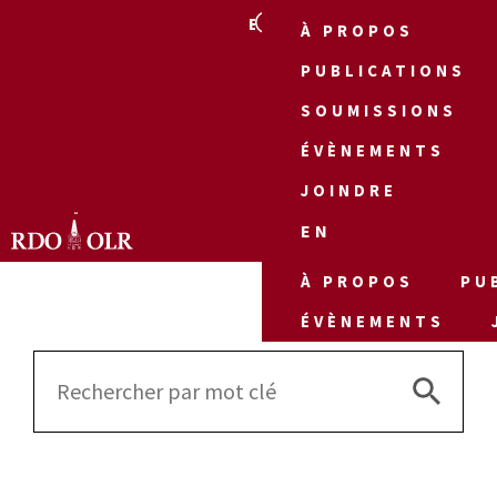
EN
À PROPOS
PUBLICATIONS
SOUMISSIONS
ÉVÈNEMENTS
JOINDRE
EN
À PROPOS
PU
ÉVÈNEMENTS
Search 
Search
for: