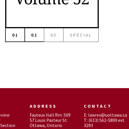
01
02
03
SPÉCIAL
ADDRESS
CONTACT
eview
Fauteux Hall Rm. 509
E: lawrev@uottawa.ca
w
57 Louis Pasteur St.
T: (613) 562-5800 ext.
Section
Ottawa, Ontario
3293