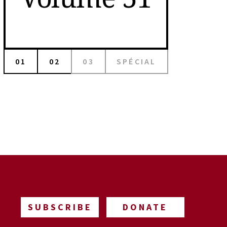
01
02
03
SPÉCIAL
SUBSCRIBE
DONATE