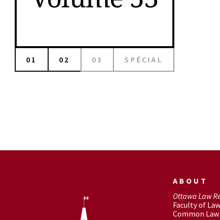
01
02
03
SPÉCIAL
ABOUT
Ottawa Law R
Faculty of La
Common Law 