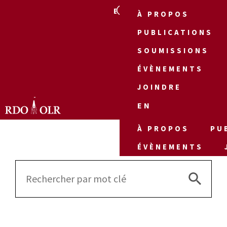
EN
À PROPOS
PUBLICATIONS
SOUMISSIONS
ÉVÈNEMENTS
JOINDRE
EN
À PROPOS
PU
ÉVÈNEMENTS
Search 
Search
for: