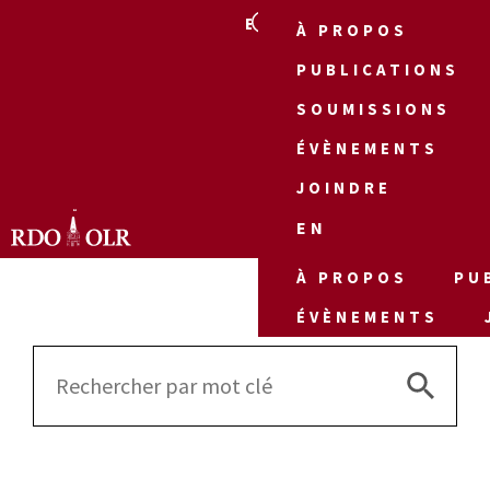
EN
À PROPOS
PUBLICATIONS
SOUMISSIONS
ÉVÈNEMENTS
JOINDRE
EN
À PROPOS
PU
ÉVÈNEMENTS
Search 
Search
for: