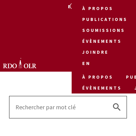
EN
À PROPOS
PUBLICATIONS
SOUMISSIONS
ÉVÈNEMENTS
JOINDRE
EN
À PROPOS
PU
ÉVÈNEMENTS
Search 
Search
for: