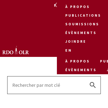
EN
À PROPOS
PUBLICATIONS
SOUMISSIONS
ÉVÈNEMENTS
JOINDRE
EN
À PROPOS
PU
ÉVÈNEMENTS
Search 
Search
for: