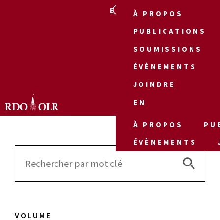
EN
À PROPOS
PUBLICATIONS
SOUMISSIONS
ÉVÈNEMENTS
JOINDRE
EN
À PROPOS
PU
ÉVÈNEMENTS
Search 
Search
for:
VOLUME