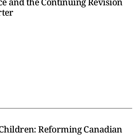
e and the Continuing Revision
rter
 Children: Reforming Canadian