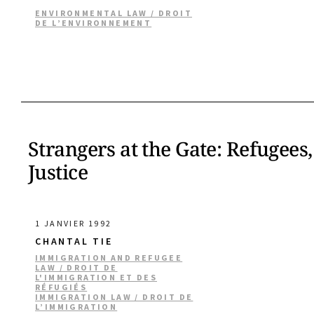
ENVIRONMENTAL LAW / DROIT
DE L’ENVIRONNEMENT
Strangers at the Gate: Refugees,
Justice
1 JANVIER 1992
CHANTAL TIE
IMMIGRATION AND REFUGEE
LAW / DROIT DE
L'IMMIGRATION ET DES
RÉFUGIÉS
IMMIGRATION LAW / DROIT DE
L’IMMIGRATION