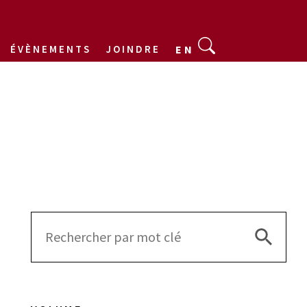
ÉVÈNEMENTS
JOINDRE
EN
Search 
Search
for: