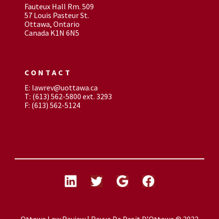
Fauteux Hall Rm. 509
57 Louis Pasteur St.
Ottawa, Ontario
Canada K1N 6N5
CONTACT
E: lawrev@uottawa.ca
T: (613) 562-5800 ext. 3293
F: (613) 562-5124
Ottawa Law Review | Revue De Droit D’Ottawa © 2022