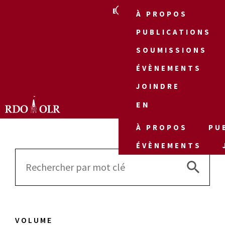
EN
À PROPOS
PUBLICATIONS
SOUMISSIONS
ÉVÈNEMENTS
JOINDRE
EN
À PROPOS
PU
ÉVÈNEMENTS
Search 
Search
for:
VOLUME