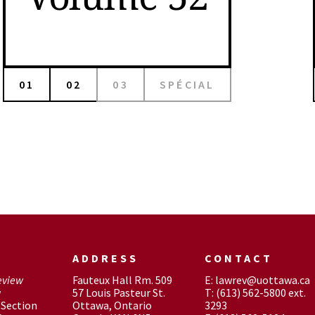
01
02
03
SPÉCIAL
ADDRESS
CONTACT
eview
Fauteux Hall Rm. 509
E: lawrev@uottawa.ca
w
57 Louis Pasteur St.
T: (613) 562-5800 ext.
Section
Ottawa, Ontario
3293