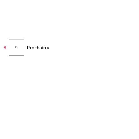
8
9
Prochain »