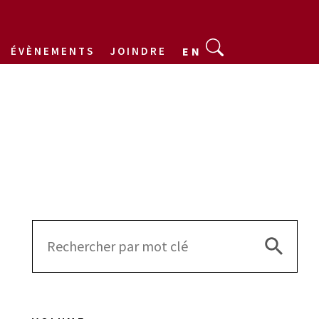
ÉVÈNEMENTS
JOINDRE
EN
Search 
Search
for: