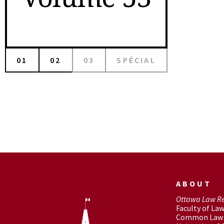
01
02
03
SPÉCIAL
ABOUT
Ottawa Law R
Faculty of La
Common Law 