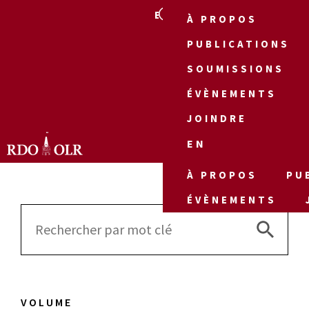
EN
À PROPOS
PUBLICATIONS
SOUMISSIONS
ÉVÈNEMENTS
JOINDRE
EN
À PROPOS
PU
ÉVÈNEMENTS
Search 
Search
for:
VOLUME