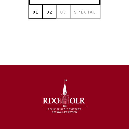
01
02
03
SPÉCIAL