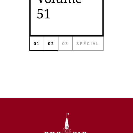
51
01
02
03
SPÉCIAL