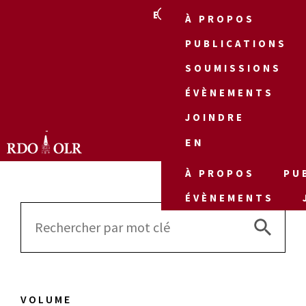
EN
À PROPOS
PUBLICATIONS
SOUMISSIONS
ÉVÈNEMENTS
JOINDRE
EN
À PROPOS
PU
ÉVÈNEMENTS
Search 
Search
for:
VOLUME