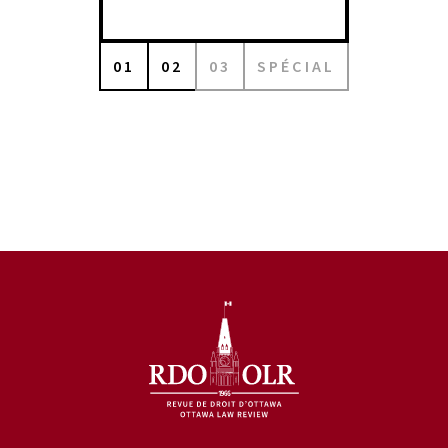
01
02
03
SPÉCIAL